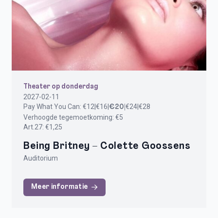
Theater op donderdag
2027-02-11
Pay What You Can:
€12|€16|
€24|€28
€20|
Verhoogde tegemoetkoming: €5
Art.27: €1,25
Being Britney – Colette Goossens
Auditorium
Meer informatie