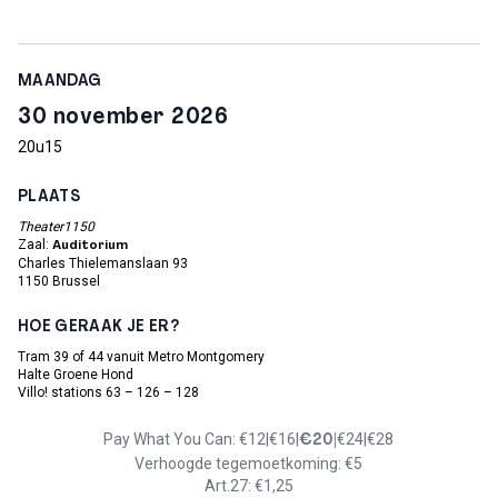
MAANDAG
30 november 2026
20u15
PLAATS
Theater1150
Zaal:
Auditorium
Charles Thielemanslaan 93
1150 Brussel
HOE GERAAK JE ER?
Tram 39 of 44 vanuit Metro Montgomery
Halte Groene Hond
Villo! stations 63 – 126 – 128
Pay What You Can:
€12|€16|
€24|€28
€20|
Verhoogde tegemoetkoming: €5
Art.27: €1,25