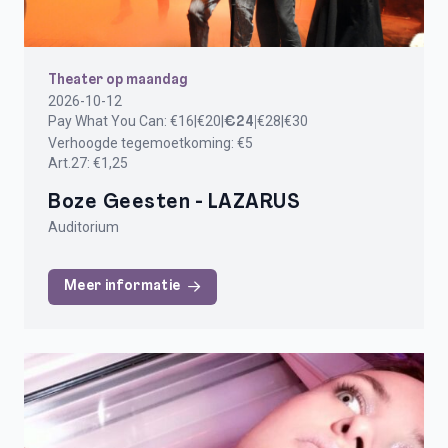
Theater op maandag
2026-10-12
Pay What You Can:
€16|€20|
€28|€30
€24|
Verhoogde tegemoetkoming: €5
Art.27: €1,25
Boze Geesten - LAZARUS
Auditorium
Meer informatie