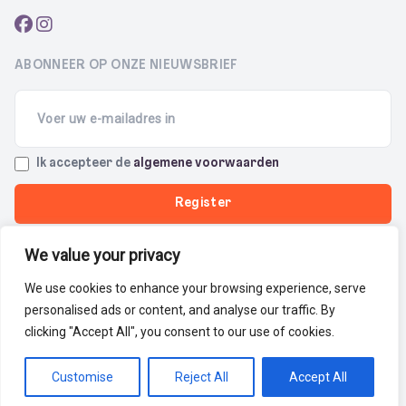
ABONNEER OP ONZE NIEUWSBRIEF
Email
(Required)
Terms
Ik accepteer de
algemene voorwaarden
(Required)
We value your privacy
Privacybeleid
Cookiebeleid
We use cookies to enhance your browsing experience, serve
© 2026 Theater1150 - Kunst & Cultuur in Sint-Pieters-Woluwe
personalised ads or content, and analyse our traffic. By
clicking "Accept All", you consent to our use of cookies.
BE0207.366.994
Made with love by
CBTW
Customise
Reject All
Accept All