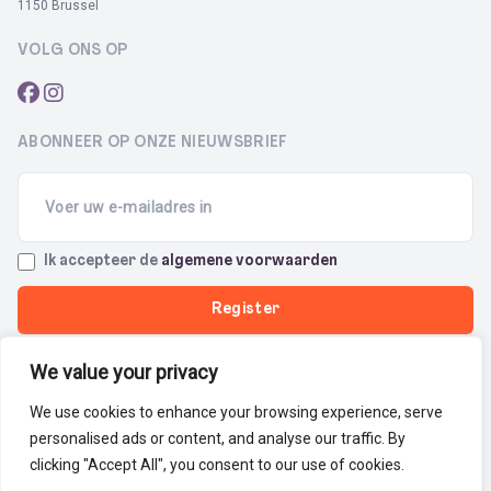
1150 Brussel
VOLG ONS OP
ABONNEER OP ONZE NIEUWSBRIEF
Email
(Required)
Terms
Ik accepteer de
algemene voorwaarden
(Required)
We value your privacy
Privacybeleid
Cookiebeleid
We use cookies to enhance your browsing experience, serve
© 2026 Theater1150 - Kunst & Cultuur in Sint-Pieters-Woluwe
personalised ads or content, and analyse our traffic. By
clicking "Accept All", you consent to our use of cookies.
BE0207.366.994